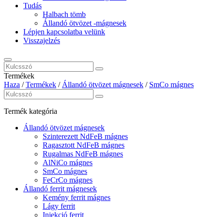
Tudás
Halbach tömb
Állandó ötvözet -mágnesek
Lépjen kapcsolatba velünk
Visszajelzés
Termékek
Haza
/
Termékek
/
Állandó ötvözet mágnesek
/
SmCo mágnes
Termék kategória
Állandó ötvözet mágnesek
Szinterezett NdFeB mágnes
Ragasztott NdFeB mágnes
Rugalmas NdFeB mágnes
AlNiCo mágnes
SmCo mágnes
FeCrCo mágnes
Állandó ferrit mágnesek
Kemény ferrit mágnes
Lágy ferrit
Injekció ferrit