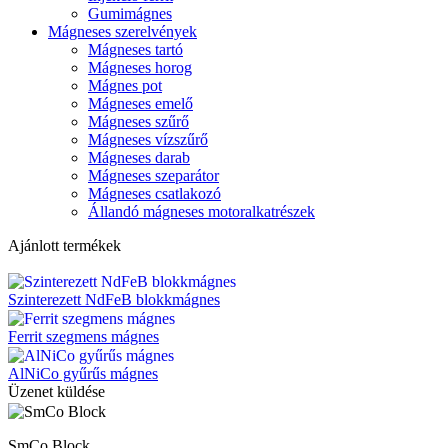
Gumimágnes
Mágneses szerelvények
Mágneses tartó
Mágneses horog
Mágnes pot
Mágneses emelő
Mágneses szűrő
Mágneses vízszűrő
Mágneses darab
Mágneses szeparátor
Mágneses csatlakozó
Állandó mágneses motoralkatrészek
Ajánlott termékek
Szinterezett NdFeB blokkmágnes
Ferrit szegmens mágnes
AlNiCo gyűrűs mágnes
Üzenet küldése
SmCo Block