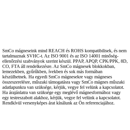
SmCo mágneseink mind REACH és ROHS kompatibilisek, és nem
tartalmaznak SVHC-t. Az ISO 9001 és az ISO 14001 minőség-
ellenőrzési szabványok szerint készül. PPAP, APQP, CPK/PPK, 8D,
CO, FTA áll rendelkezésre. Az SmCo mágnesek blokkokban,
lemezekben, gyűrűkben, ívekben és sok más formában
készülhetnek. Ha egyedi SmCo mágnesekre vagy mágneses
összeszerelésre, műszaki támogatásra vagy SmCo mágnes műszaki
adatlapunkra van szüksége, kérjük, vegye fel velünk a kapcsolatot.
Ha árajánlatra van szüksége egy meglévő mágnesformához vagy
egy testreszabott alakhoz, kérjük, vegye fel velünk a kapcsolatot.
Rendkívül versenyképes árat kínálunk az Ön referenciajához.