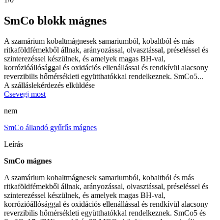
SmCo blokk mágnes
A szamárium kobaltmágnesek samariumból, kobaltból és más
ritkaföldfémekből állnak, arányozással, olvasztással, préseléssel és
szinterezéssel készülnek, és amelyek magas BH-val,
korrózióállósággal és oxidációs ellenállással és rendkívül alacsony
reverzibilis hőmérsékleti együtthatókkal rendelkeznek. SmCo5...
A szálláslekérdezés elküldése
Csevegj most
nem
SmCo állandó gyűrűs mágnes
Leírás
SmCo mágnes
A szamárium kobaltmágnesek samariumból, kobaltból és más
ritkaföldfémekből állnak, arányozással, olvasztással, préseléssel és
szinterezéssel készülnek, és amelyek magas BH-val,
korrózióállósággal és oxidációs ellenállással és rendkívül alacsony
reverzibilis hőmérsékleti együtthatókkal rendelkeznek. SmCo5 és