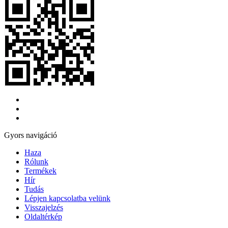
Gyors navigáció
Haza
Rólunk
Termékek
Hír
Tudás
Lépjen kapcsolatba velünk
Visszajelzés
Oldaltérkép