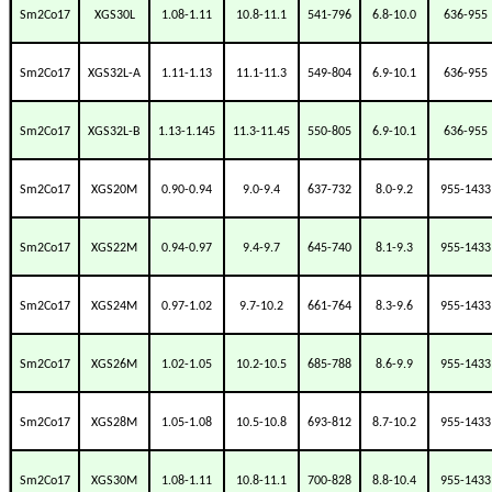
Sm2Co17
XGS30L
1.08-1.11
10.8-11.1
541-796
6.8-10.0
636-955
Sm2Co17
XGS32L-A
1.11-1.13
11.1-11.3
549-804
6.9-10.1
636-955
Sm2Co17
XGS32L-B
1.13-1.145
11.3-11.45
550-805
6.9-10.1
636-955
Sm2Co17
XGS20M
0.90-0.94
9.0-9.4
637-732
8.0-9.2
955-1433
Sm2Co17
XGS22M
0.94-0.97
9.4-9.7
645-740
8.1-9.3
955-1433
Sm2Co17
XGS24M
0.97-1.02
9.7-10.2
661-764
8.3-9.6
955-1433
Sm2Co17
XGS26M
1.02-1.05
10.2-10.5
685-788
8.6-9.9
955-1433
Sm2Co17
XGS28M
1.05-1.08
10.5-10.8
693-812
8.7-10.2
955-1433
Sm2Co17
XGS30M
1.08-1.11
10.8-11.1
700-828
8.8-10.4
955-1433