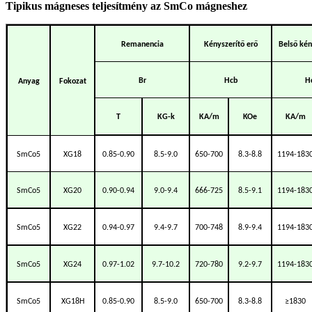
Tipikus mágneses teljesítmény az SmCo mágneshez
Remanencia
Kényszerítő erő
Belső kén
Br
Hcb
H
Anyag
Fokozat
T
KG-k
KA/m
KOe
KA/m
SmCo5
XG18
0.85-0.90
8.5-9.0
650-700
8.3-8.8
1194-183
SmCo5
XG20
0.90-0.94
9.0-9.4
666-725
8.5-9.1
1194-183
SmCo5
XG22
0.94-0.97
9.4-9.7
700-748
8.9-9.4
1194-183
SmCo5
XG24
0.97-1.02
9.7-10.2
720-780
9.2-9.7
1194-183
SmCo5
XG18H
0.85-0.90
8.5-9.0
650-700
8.3-8.8
≥1830