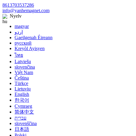
8613703537286
info@yanhemagnet.com
Nyelv
magyar
اردو
Gaeilgenah Éireann
русский
Kreyòl Ayisyen
ไทย
Latviešu
slovenčina
Việt Nam
Čeština
Türkçe
Lietuvių
English
한국어
Cymraeg
简体中文
עברית
slovenščina
日本語
Polski