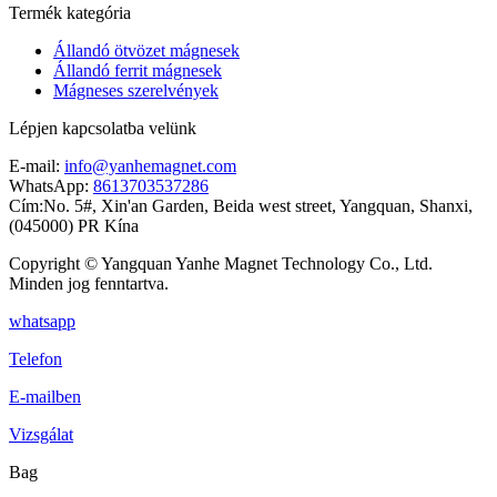
Termék kategória
Állandó ötvözet mágnesek
Állandó ferrit mágnesek
Mágneses szerelvények
Lépjen kapcsolatba velünk
E-mail:
info@yanhemagnet.com
WhatsApp:
8613703537286
Cím:
No. 5#, Xin'an Garden, Beida west street, Yangquan, Shanxi,
(045000) PR Kína
Copyright © Yangquan Yanhe Magnet Technology Co., Ltd.
Minden jog fenntartva.
whatsapp
Telefon
E-mailben
Vizsgálat
Bag