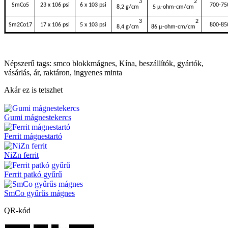
3
2
SmCo5
23 x 106 psi
6 x 103 psi
700-75
8,2 g/cm
5 μ-ohm-cm/cm
3
2
Sm2Co17
17 x 106 psi
5 x 103 psi
800-85
8,4 g/cm
86 μ-ohm-cm/cm
Népszerű tags: smco blokkmágnes, Kína, beszállítók, gyártók,
vásárlás, ár, raktáron, ingyenes minta
Akár ez is tetszhet
Gumi mágnestekercs
Ferrit mágnestartó
NiZn ferrit
Ferrit patkó gyűrű
SmCo gyűrűs mágnes
QR-kód