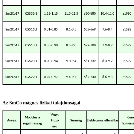
Sm2Co17
XGS32-B
1.13-1.15
11.3-11.5
830-880
10.4-11.0
≥1990
Sm2Co17
XGS16LT
0.81-0.85
8.1-8.5
605-669
7.6-8.4
≥
1592
Sm2Co17
XGS18LT
0.85-0.90
8.5-9.0
629-708
7.9-8.9
≥1592
Sm2Co17
XGS20LT
0.90-0.94
9.0-9.4
661-732
8.3-9.2
≥1592
Sm2Co17
XGS22LT
0.94-0.97
9.4-9.7
685-740
8.6-9.3
≥1592
Az SmCo mágnes fizikai tulajdonságai
Végső
Modulus a
Curi
Anyag
Húzó
Sűrűség
Elektromos ellenállás
rugalmasság
hőmérsé
erő