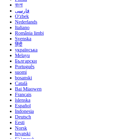
বাংলা
فارسی
O'zbek
Nederlands
Italiano
România limbi
Svenska
हिंदी
українська
Melayu
Български
Português
suomi
bosanski
Català
Bai Miaowen
Français
íslenska
Español
Indonesia
Deutsch
Eesti
Norsk
hrvatski