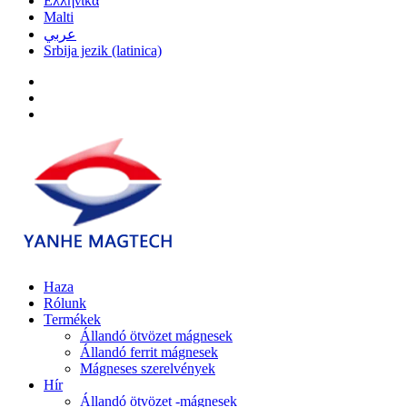
Ελληνικά
Malti
عربي
Srbija jezik (latinica)
Haza
Rólunk
Termékek
Állandó ötvözet mágnesek
Állandó ferrit mágnesek
Mágneses szerelvények
Hír
Állandó ötvözet -mágnesek